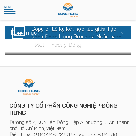
Copy of Lễ ký kết hợp tác giữa Tập
Danh mục
đoàn Đông Hưng Group và Ngân hàng
TMCP Phương Đông
CÔNG TY CỔ PHẦN CÔNG NGHIỆP ĐÔNG
HƯNG
Đường số 2, KCN Tân Đông Hiệp A, phường Dĩ An, thành
phố Hồ Chí Minh, Việt Nam.
Điện thoại: (+84)274-3727017 - Fax : 0274-3741518